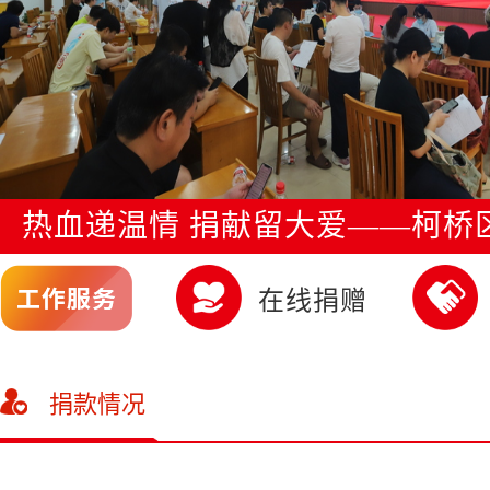
0.10
爱心人士
绍兴市柯桥区
15424.41
钱清永通幼儿
园有限公司
热血递温情 捐献留大爱——柯桥
1000.00
文
“三献...
在线捐赠
30.00
凨囩凪釆
捐款情况
30.00
一切随缘
0.10
爱心人士