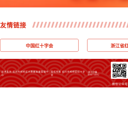
1000.00
文
友情链接
30.00
凨囩凪釆
中国红十字会
浙江省
30.00
一切随缘
0.10
爱心人士
技术支持 绍兴市柯桥区大数据发展管理中
版权所有 绍兴市柯桥区红十字
浙ICP备
05075892
心
会
微信公众号
1.00
爱心人士
500.00
虞泽铨