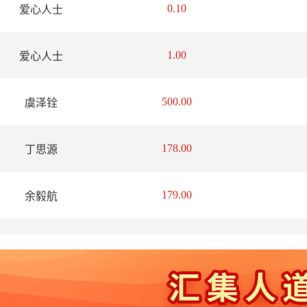
捐款人
捐款金额（元）
1.00
爱心人士
500.00
虞泽铨
178.00
丁思源
179.00
余毅航
0.10
爱心人士
绍兴市柯桥区
15424.41
钱清永通幼儿
园有限公司